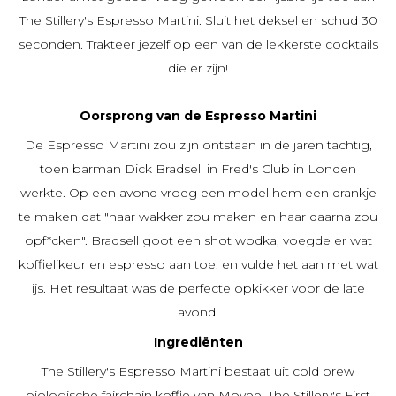
The Stillery's Espresso Martini. Sluit het deksel en schud 30
seconden. Trakteer jezelf op een van de lekkerste cocktails
die er zijn!
Oorsprong van de Espresso Martini
De Espresso Martini zou zijn ontstaan in de jaren tachtig,
toen barman Dick Bradsell in Fred's Club in Londen
werkte. Op een avond vroeg een model hem een drankje
te maken dat "haar wakker zou maken en haar daarna zou
opf*cken". Bradsell goot een shot wodka, voegde er wat
koffielikeur en espresso aan toe, en vulde het aan met wat
ijs. Het resultaat was de perfecte opkikker voor de late
avond.
Ingrediënten
The Stillery's Espresso Martini bestaat uit cold brew
biologische fairchain koffie van Moyee, The Stillery's First