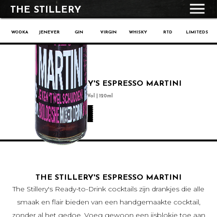
THE STILLERY
WODKA
JENEVER
GIN
VIRGIN
WHISKY
RTD
LIMITEDS
THE STILLERY'S ESPRESSO MARTINI
Ready To Drink - 12% Vol | 120ml
winkel
THE STILLERY'S ESPRESSO MARTINI
The Stillery's Ready-to-Drink cocktails zijn drankjes die alle
smaak en flair bieden van een handgemaakte cocktail,
zonder al het gedoe. Voeg gewoon een ijsblokje toe aan