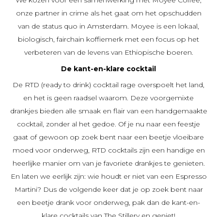
We kozen voor een samenwerking met Moyee Coffee,
onze partner in crime als het gaat om het opschudden
van de status quo in Amsterdam. Moyee is een lokaal,
biologisch, fairchain koffiemerk met een focus op het
verbeteren van de levens van Ethiopische boeren.
De kant-en-klare cocktail
De RTD (ready to drink) cocktail rage overspoelt het land,
en het is geen raadsel waarom. Deze voorgemixte
drankjes bieden alle smaak en flair van een handgemaakte
cocktail, zonder al het gedoe. Of je nu naar een feestje
gaat of gewoon op zoek bent naar een beetje vloeibare
moed voor onderweg, RTD cocktails zijn een handige en
heerlijke manier om van je favoriete drankjes te genieten.
En laten we eerlijk zijn: wie houdt er niet van een Espresso
Martini? Dus de volgende keer dat je op zoek bent naar
een beetje drank voor onderweg, pak dan de kant-en-
klare cocktails van The Stillery en geniet!