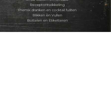
Receptontwikkeling
Premix dranken en cocktail fusten
Blikken en Vullen
Bottelen en Etiketteren
ponsibility.org