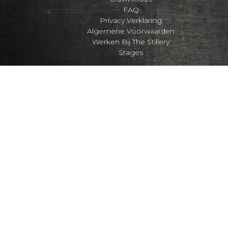
FAQ
Privacy Verklaring
Algemene Voorwaarden
Werken Bij The Stillery
Stages
Aim for a co