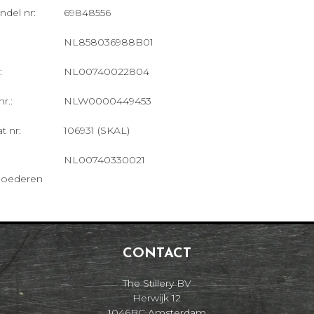
del nr:
69848556
NL858036988B01
:
NL00740022804
r.:
NLW0000449453
t nr:
106931 (SKAL)
NL00740330021
ggoederen
CONTACT
The Stillery BV
Herwijk 12
1046BC Amsterdam