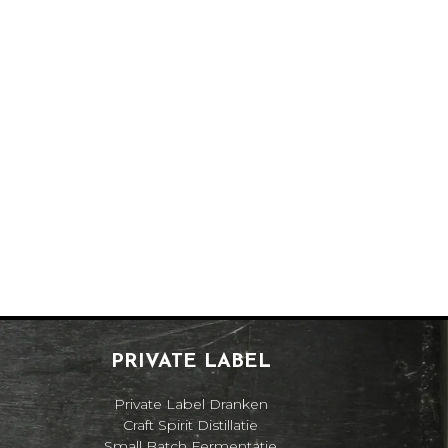
PRIVATE LABEL
Private Label Dranken
Craft Spirit Distillatie
Small Batch Fermentatie