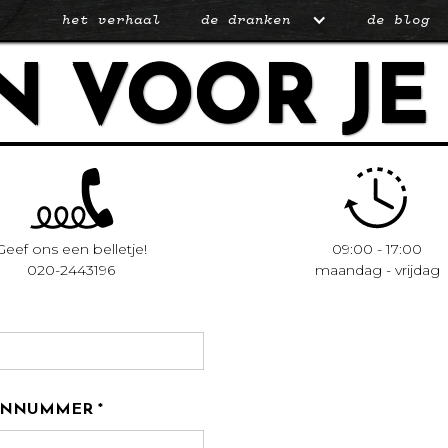
het verhaal
de
dranken
de blog
N VOOR JE
Geef ons een belletje!
09:00 - 17:00
020-2443196
maandag - vrijdag
NNUMMER *