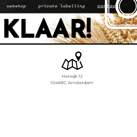
contact
webshop
private labelling
 KLAAR!
Herwijk 12
1046BC Amsterdam