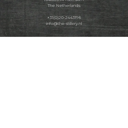
The Netherlands
+31(0)20-2443196
info@the-stillery.nl
NIEUWSBRIEF
© 2024 The Stillery BV
nsious celebration. Look on
www.responsibledrinking.eu
and
res