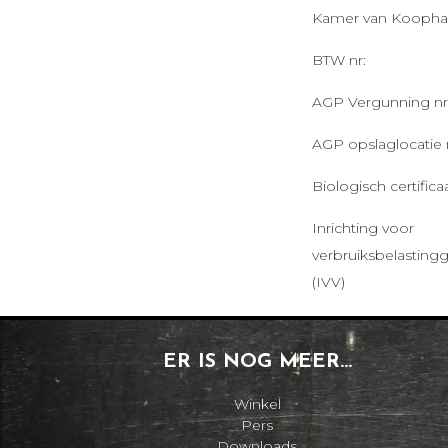
Kamer van Koophan
BTW nr:
AGP Vergunning nr
AGP opslaglocatie n
Biologisch certificaa
Inrichting voor
verbruiksbelastin
(IVV)
ER IS NOG MEER...
Winkel
Pers
Downloads